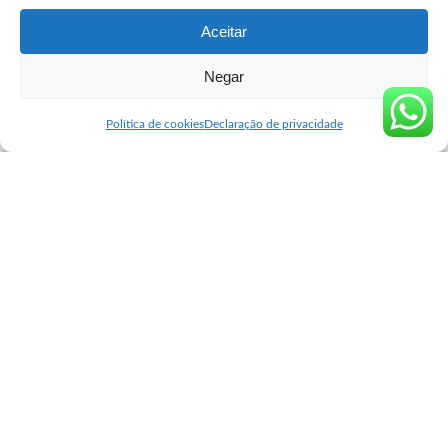
by
Aceitar
Negar
Seguro Cytotec
>
Blog
>
Comprar Misoprostol Original
>
Comprar Misoprostol Alcinópolis
Comprar Misoprostol Original
Política de cookies
Declaração de privacidade
Comprar Misoprostol Alcinópolis
user
abril 23, 2024
Posted
by