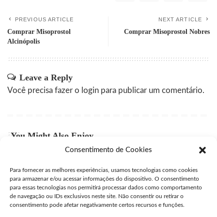
PREVIOUS ARTICLE
NEXT ARTICLE
Comprar Misoprostol
Comprar Misoprostol Nobres
Alcinópolis
Leave a Reply
Você precisa fazer o
login
para publicar um comentário.
You Might Also Enjoy
Consentimento de Cookies
Comprar Misoprostol Original São Caetano do Sul
Para fornecer as melhores experiências, usamos tecnologias como cookies
user
julho 24, 2026
Posted
para armazenar e/ou acessar informações do dispositivo. O consentimento
by
para essas tecnologias nos permitirá processar dados como comportamento
Comprar Misoprostol Original São Gonçalo
de navegação ou IDs exclusivos neste site. Não consentir ou retirar o
consentimento pode afetar negativamente certos recursos e funções.
user
julho 24, 2026
Posted