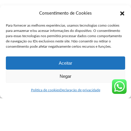
Pingback:
Comprar Cytotec Ceilândia Norte -
Consentimento de Cookies
Seguro Cytotec
Para fornecer as melhores experiências, usamos tecnologias como cookies
para armazenar e/ou acessar informações do dispositivo. O consentimento
Deixe um comentário
para essas tecnologias nos permitirá processar dados como comportamento
de navegação ou IDs exclusivos neste site. Não consentir ou retirar o
Você precisa fazer o
login
para publicar um comentário.
consentimento pode afetar negativamente certos recursos e funções.
Aceitar
Negar
Seguro Cytotec
>
Blog
>
Comprar Misoprostol Original
>
Comprar Cytotec Ceilândia Norte
Comprar Misoprostol Original
Política de cookies
Declaração de privacidade
Comprar Cytotec Ceilândia Norte
user
maio 6, 2024
Posted
by
Comprar Cytotec em Ceilândia