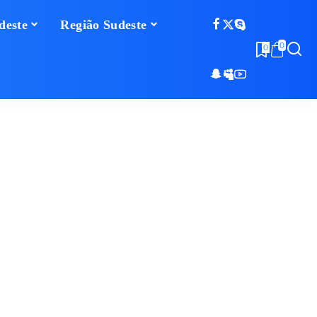
deste
Região Sudeste
0
0