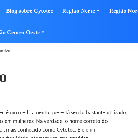
Blog sobre Cytotec
Região Norte
Região Nor
ão Centro Oeste
ortivo
o
c é um medicamento que está sendo bastante utilizado,
os em mulheres. Na verdade, o nome correto do
ol
, mais conhecido como Cytotec. Ele é um