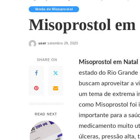
Venda de Misoprostol
Misoprostol em
user
setembro 29, 2023
Posted
by
SHARE ON
Misoprostol em Natal
estado do Rio Grande 
buscam aproveitar a v
um tema de extrema i
como
Misoprostol
foi 
READ NEXT
importante para a saú
medicamento muito uti
úlceras, pressão alta