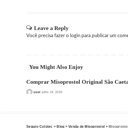
Leave a Reply
Você precisa fazer o
login
para publicar um come
You Might Also Enjoy
Comprar Misoprostol Original São Caeta
user
julho 24, 2026
Posted
by
Seguro Cytotec
>
Blog
>
Venda de Misoprostol
>
Misoprosto