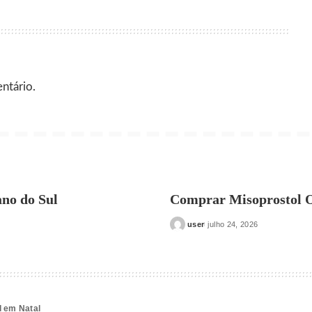
ntário.
no do Sul
Comprar Misoprostol O
user
julho 24, 2026
Posted
by
l em Natal