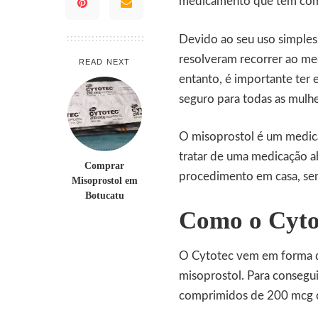
medicamento que tem como
Devido ao seu uso simples 
resolveram recorrer ao me
READ NEXT
entanto, é importante te
seguro para todas as mulh
O misoprostol é um medica
tratar de uma medicação ab
Comprar
procedimento em casa, se
Misoprostol em
Botucatu
Como o Cytot
O
Cytotec
vem em forma 
misoprostol. Para consegu
comprimidos de 200 mcg ca