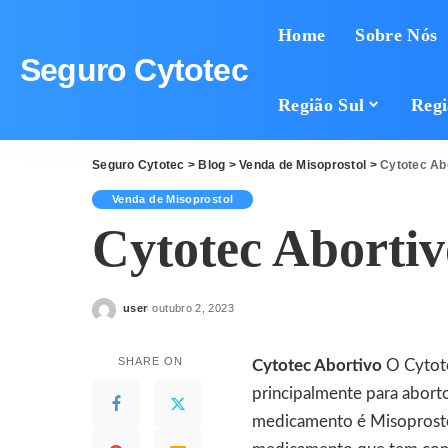
Home
Sobre Nós
Seguro Cytotec
Região Sul
Regi
Seguro Cytotec
>
Blog
>
Venda de Misoprostol
>
Cytotec Ab
Venda de Misoprostol
Cytotec Abortiv
user
outubro 2, 2023
Posted
by
SHARE ON
Cytotec Abortivo
O Cytote
principalmente para abort
medicamento é
Misoprost