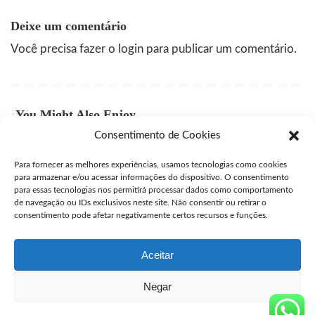
Deixe um comentário
Você precisa fazer o
login
para publicar um comentário.
You Might Also Enjoy
Consentimento de Cookies
Comprar Misoprostol Original São Caetano do Sul
Para fornecer as melhores experiências, usamos tecnologias como cookies
user
julho 24, 2026
Posted
para armazenar e/ou acessar informações do dispositivo. O consentimento
by
para essas tecnologias nos permitirá processar dados como comportamento
Comprar Misoprostol Original São Gonçalo
de navegação ou IDs exclusivos neste site. Não consentir ou retirar o
consentimento pode afetar negativamente certos recursos e funções.
user
julho 24, 2026
Posted
by
Aceitar
Negar
Seguro Cytotec
>
Blog
>
Venda de Misoprostol
>
Misoprostol Online Goiânia
Venda de Misoprostol