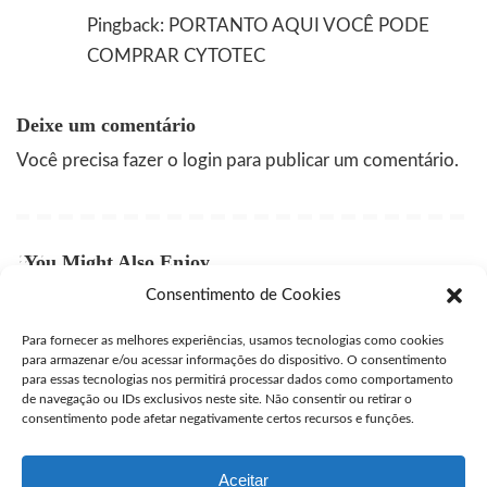
Pingback:
PORTANTO AQUI VOCÊ PODE
COMPRAR CYTOTEC
Deixe um comentário
Você precisa fazer o
login
para publicar um comentário.
You Might Also Enjoy
Consentimento de Cookies
Comprar Cytotec Campinas
Para fornecer as melhores experiências, usamos tecnologias como cookies
user
julho 27, 2026
Posted
para armazenar e/ou acessar informações do dispositivo. O consentimento
by
para essas tecnologias nos permitirá processar dados como comportamento
Comprar Misprostol Original São José dos Campos
de navegação ou IDs exclusivos neste site. Não consentir ou retirar o
consentimento pode afetar negativamente certos recursos e funções.
user
julho 24, 2026
Posted
by
Aceitar