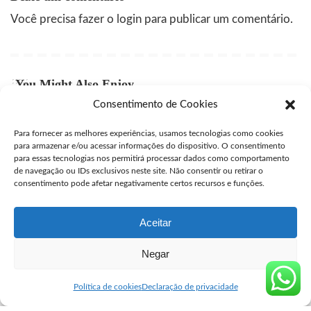
Você precisa fazer o
login
para publicar um comentário.
You Might Also Enjoy
Consentimento de Cookies
Comprar Cytotec Campinas
Para fornecer as melhores experiências, usamos tecnologias como cookies
user
julho 27, 2026
Posted
para armazenar e/ou acessar informações do dispositivo. O consentimento
by
para essas tecnologias nos permitirá processar dados como comportamento
Comprar Misprostol Original São José dos Campos
de navegação ou IDs exclusivos neste site. Não consentir ou retirar o
consentimento pode afetar negativamente certos recursos e funções.
user
julho 24, 2026
Posted
by
Aceitar
Negar
Seguro Cytotec
>
Blog
>
Venda de Misoprostol
>
Comprar Cytotec Farmacia
Venda de Misoprostol
Política de cookies
Declaração de privacidade
Comprar Cytotec Farmacia