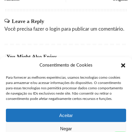
Leave a Reply
Você precisa fazer o
login
para publicar um comentário.
You Might Also Enjoy
Consentimento de Cookies
Comprar Cytotec Campinas
Para fornecer as melhores experiências, usamos tecnologias como cookies
user
julho 27, 2026
Posted
para armazenar e/ou acessar informações do dispositivo. O consentimento
by
para essas tecnologias nos permitirá processar dados como comportamento
Comprar Misprostol Original São José dos Campos
de navegação ou IDs exclusivos neste site. Não consentir ou retirar o
consentimento pode afetar negativamente certos recursos e funções.
user
julho 24, 2026
Posted
by
Aceitar
Negar
Seguro Cytotec
>
Blog
>
Venda de Misoprostol
>
Comprar Misoprostol Original Mirassol