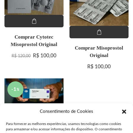
Comprar Cytotec
Misoprostol Original
Comprar Misoprostol
Original
O preço original era: R$ 120,00.
O preço atual é: R$ 100,00.
R$
100,00
R$
120,00
R$
100,00
-1
%
Consentimento de Cookies
Para fornecer as melhores experiências, usamos tecnologias como cookies
para armazenar e/ou acessar informações do dispositivo. O consentimento