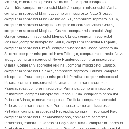
Marabá
,
comprar misoprostol Maracanaú
,
comprar misoprostol
Maranhão
,
comprar misoprostol Maricá
,
comprar misoprostol Marília
,
comprar misoprostol Maringá
,
comprar misoprostol Mato Grosso
,
comprar misoprostol Mato Grosso do Sul
,
comprar misoprostol Mauá
,
comprar misoprostol Mesquita
,
comprar misoprostol Minas Gerais
,
comprar misoprostol Mogi das Cruzes
,
comprar misoprostol Mogi
Guaçu
,
comprar misoprostol Montes Claros
,
comprar misoprostol
Mossoró
,
comprar misoprostol Natal
,
comprar misoprostol Nilópolis
,
comprar misoprostol Niterói
,
comprar misoprostol Nossa Senhora do
Socorro
,
comprar misoprostol Nova Friburgo
,
comprar misoprostol Nova
Iguaçu
,
comprar misoprostol Novo Hamburgo
,
comprar misoprostol
Olinda
,
Comprar Misoprostol original
,
comprar misoprostol Osasco
,
comprar misoprostol Palhoça
,
comprar misoprostol Palmas
,
comprar
misoprostol Pará
,
comprar misoprostol Paraíba
,
comprar misoprostol
Paraná
,
comprar misoprostol Paranaguá
,
comprar misoprostol
Parauapebas
,
comprar misoprostol Parnaíba
,
comprar misoprostol
Parnamirim
,
comprar misoprostol Passo Fundo
,
comprar misoprostol
Patos de Minas
,
comprar misoprostol Paulista
,
comprar misoprostol
Pelotas
,
comprar misoprostol Pernambuco
,
comprar misoprostol
Petrolina
,
comprar misoprostol Petrópolis
,
comprar misoprostol Piauí
,
comprar misoprostol Pindamonhangaba
,
comprar misoprostol
Piracicaba
,
comprar misoprostol Poços de Caldas
,
comprar misoprostol
Ponta Grossa
,
comprar misoprostol Porto Alegre
,
comprar misoprostol