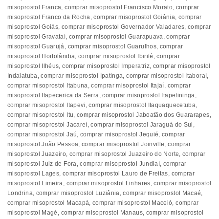
misoprostol Franca
,
comprar misoprostol Francisco Morato
,
comprar
misoprostol Franco da Rocha
,
comprar misoprostol Goiânia
,
comprar
misoprostol Goiás
,
comprar misoprostol Governador Valadares
,
comprar
misoprostol Gravataí
,
comprar misoprostol Guarapuava
,
comprar
misoprostol Guarujá
,
comprar misoprostol Guarulhos
,
comprar
misoprostol Hortolândia
,
comprar misoprostol Ibirité
,
comprar
misoprostol Ilhéus
,
comprar misoprostol Imperatriz
,
comprar misoprostol
Indaiatuba
,
comprar misoprostol Ipatinga
,
comprar misoprostol Itaboraí
,
comprar misoprostol Itabuna
,
comprar misoprostol Itajaí
,
comprar
misoprostol Itapecerica da Serra
,
comprar misoprostol Itapetininga
,
comprar misoprostol Itapevi
,
comprar misoprostol Itaquaquecetuba
,
comprar misoprostol Itu
,
comprar misoprostol Jaboatão dos Guararapes
,
comprar misoprostol Jacareí
,
comprar misoprostol Jaraguá do Sul
,
comprar misoprostol Jaú
,
comprar misoprostol Jequié
,
comprar
misoprostol João Pessoa
,
comprar misoprostol Joinville
,
comprar
misoprostol Juazeiro
,
comprar misoprostol Juazeiro do Norte
,
comprar
misoprostol Juiz de Fora
,
comprar misoprostol Jundiaí
,
comprar
misoprostol Lages
,
comprar misoprostol Lauro de Freitas
,
comprar
misoprostol Limeira
,
comprar misoprostol Linhares
,
comprar misoprostol
Londrina
,
comprar misoprostol Luziânia
,
comprar misoprostol Macaé
,
comprar misoprostol Macapá
,
comprar misoprostol Maceió
,
comprar
misoprostol Magé
,
comprar misoprostol Manaus
,
comprar misoprostol