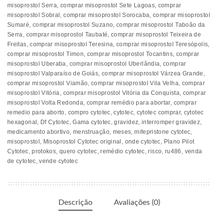
misoprostol Serra
,
comprar misoprostol Sete Lagoas
,
comprar
misoprostol Sobral
,
comprar misoprostol Sorocaba
,
comprar misoprostol
Sumaré
,
comprar misoprostol Suzano
,
comprar misoprostol Taboão da
Serra
,
comprar misoprostol Taubaté
,
comprar misoprostol Teixeira de
Freitas
,
comprar misoprostol Teresina
,
comprar misoprostol Teresópolis
,
comprar misoprostol Timon
,
comprar misoprostol Tocantins
,
comprar
misoprostol Uberaba
,
comprar misoprostol Uberlândia
,
comprar
misoprostol Valparaíso de Goiás
,
comprar misoprostol Várzea Grande
,
comprar misoprostol Viamão
,
comprar misoprostol Vila Velha
,
comprar
misoprostol Vitória
,
comprar misoprostol Vitória da Conquista
,
comprar
misoprostol Volta Redonda
,
comprar remédio para abortar
,
comprar
remedio para aborto
,
compro cytotec
,
cytotec
,
cytotec comprar
,
cytotec
hexagonal
,
Df Cytotec
,
Gama cytotec
,
gravidez
,
interromper gravidez
,
medicamento abortivo
,
menstruação
,
meses
,
mifepristone cytotec
,
misoprostol
,
Misoprostol Cytotec original
,
onde cytotec
,
Plano Pilot
Cytotec
,
protokos
,
quero cytotec
,
remédio cytotec
,
risco
,
ru486
,
venda
de cytotec
,
vende cytotec
Descrição
Avaliações (0)