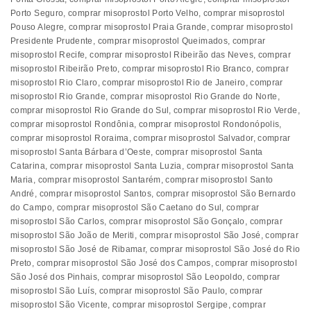
Porto Seguro
,
comprar misoprostol Porto Velho
,
comprar misoprostol
Pouso Alegre
,
comprar misoprostol Praia Grande
,
comprar misoprostol
Presidente Prudente
,
comprar misoprostol Queimados
,
comprar
misoprostol Recife
,
comprar misoprostol Ribeirão das Neves
,
comprar
misoprostol Ribeirão Preto
,
comprar misoprostol Rio Branco
,
comprar
misoprostol Rio Claro
,
comprar misoprostol Rio de Janeiro
,
comprar
misoprostol Rio Grande
,
comprar misoprostol Rio Grande do Norte
,
comprar misoprostol Rio Grande do Sul
,
comprar misoprostol Rio Verde
,
comprar misoprostol Rondônia
,
comprar misoprostol Rondonópolis
,
comprar misoprostol Roraima
,
comprar misoprostol Salvador
,
comprar
misoprostol Santa Bárbara d’Oeste
,
comprar misoprostol Santa
Catarina
,
comprar misoprostol Santa Luzia
,
comprar misoprostol Santa
Maria
,
comprar misoprostol Santarém
,
comprar misoprostol Santo
André
,
comprar misoprostol Santos
,
comprar misoprostol São Bernardo
do Campo
,
comprar misoprostol São Caetano do Sul
,
comprar
misoprostol São Carlos
,
comprar misoprostol São Gonçalo
,
comprar
misoprostol São João de Meriti
,
comprar misoprostol São José
,
comprar
misoprostol São José de Ribamar
,
comprar misoprostol São José do Rio
Preto
,
comprar misoprostol São José dos Campos
,
comprar misoprostol
São José dos Pinhais
,
comprar misoprostol São Leopoldo
,
comprar
misoprostol São Luís
,
comprar misoprostol São Paulo
,
comprar
misoprostol São Vicente
,
comprar misoprostol Sergipe
,
comprar