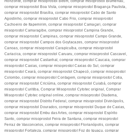
Horizonte
,
comprar misoprostol Betim
,
comprar misoprostol Blumenau
,
comprar misoprostol Boa Vista
,
comprar misoprostol Bragança Paulista
,
comprar misoprostol Brasília
,
comprar misoprostol Cabo de Santo
Agostinho
,
comprar misoprostol Cabo Frio
,
comprar misoprostol
Cachoeiro de Itapemirim
,
comprar misoprostol Camaçari
,
comprar
misoprostol Camaragibe
,
comprar misoprostol Campina Grande
,
comprar misoprostol Campinas
,
comprar misoprostol Campo Grande
,
comprar misoprostol Campos dos Goytacazes
,
comprar misoprostol
Canoas
,
comprar misoprostol Carapicuíba
,
comprar misoprostol
Cariacica
,
comprar misoprostol Caruaru
,
comprar misoprostol Cascavel
,
comprar misoprostol Castanhal
,
comprar misoprostol Caucaia
,
comprar
misoprostol Caxias
,
comprar misoprostol Caxias do Sul
,
comprar
misoprostol Ceará
,
comprar misoprostol Chapecó
,
comprar misoprostol
Colombo
,
comprar misoprostol Contagem
,
comprar misoprostol Cotia
,
comprar misoprostol Criciúma
,
comprar misoprostol Cuiabá
,
comprar
misoprostol Curitiba
,
Comprar Misoprostol Cytotec original
,
Comprar
Misoprostol Cytotec original online
,
comprar misoprostol Diadema
,
comprar misoprostol Distrito Federal
,
comprar misoprostol Divinópolis
,
comprar misoprostol Dourados
,
comprar misoprostol Duque de Caxias
,
comprar misoprostol Embu das Artes
,
comprar misoprostol Espírito
Santo
,
comprar misoprostol Feira de Santana
,
comprar misoprostol
Ferraz de Vasconcelos
,
comprar misoprostol Florianópolis
,
comprar
misoprostol Fortaleza
,
comprar misoprostol Foz do Iguaçu
,
comprar