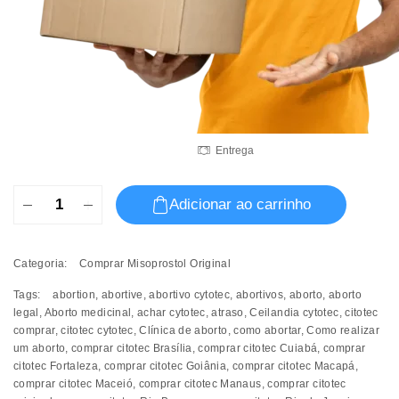
Entrega
Comprar
Adicionar ao carrinho
Misoprostol
Original
quantidade
Categoria:
Comprar Misoprostol Original
Tags:
abortion
,
abortive
,
abortivo cytotec
,
abortivos
,
aborto
,
aborto
legal
,
Aborto medicinal
,
achar cytotec
,
atraso
,
Ceilandia cytotec
,
citotec
comprar
,
citotec cytotec
,
Clínica de aborto
,
como abortar
,
Como realizar
um aborto
,
comprar citotec Brasília
,
comprar citotec Cuiabá
,
comprar
citotec Fortaleza
,
comprar citotec Goiânia
,
comprar citotec Macapá
,
comprar citotec Maceió
,
comprar citotec Manaus
,
comprar citotec