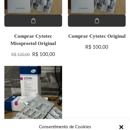
Comprar Cytotec
Comprar Cytotec Original
Misoprostol Original
R$
100,00
O preço original era: R$ 120,00.
O preço atual é: R$ 100,00.
R$
100,00
R$
120,00
Consentimento de Cookies