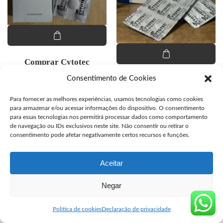
Comprar Cytotec
Misoprostol Original
Consentimento de Cookies
Comprar Misoprostol
Original
O preço original era: R$ 120,00.
O preço atual é: R$ 100,00.
R$
100,00
R$
120,00
Para fornecer as melhores experiências, usamos tecnologias como cookies
para armazenar e/ou acessar informações do dispositivo. O consentimento
R$
100,00
para essas tecnologias nos permitirá processar dados como comportamento
de navegação ou IDs exclusivos neste site. Não consentir ou retirar o
consentimento pode afetar negativamente certos recursos e funções.
© Copyright segurocyto.com venda de Cytotec original
Aceitar
Negar
Política de cookies
Declaração de privacidade