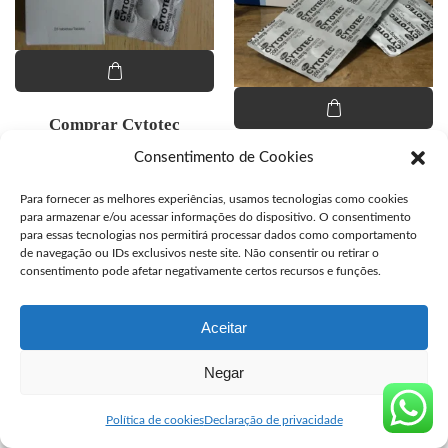
Comprar Cytotec
Misoprostol Original
Consentimento de Cookies
Comprar Misoprostol
Original
O preço original era: R$ 120,00.
O preço atual é: R$ 100,00.
R$
100,00
R$
120,00
Para fornecer as melhores experiências, usamos tecnologias como cookies
para armazenar e/ou acessar informações do dispositivo. O consentimento
R$
100,00
para essas tecnologias nos permitirá processar dados como comportamento
de navegação ou IDs exclusivos neste site. Não consentir ou retirar o
consentimento pode afetar negativamente certos recursos e funções.
© Copyright segurocyto.com venda de Cytotec original
Aceitar
Negar
Política de cookies
Declaração de privacidade