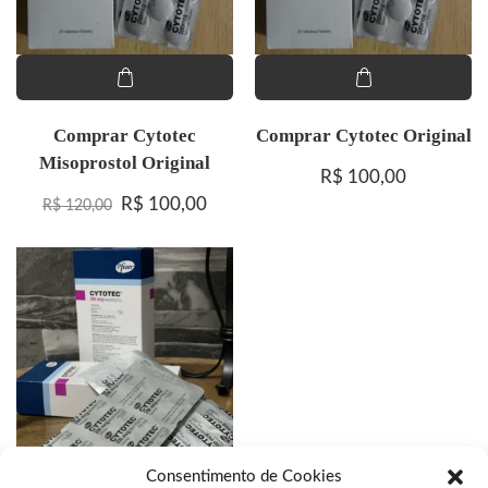
Comprar Cytotec
Comprar Cytotec Original
Misoprostol Original
R$
100,00
O preço original era: R$ 120,00.
O preço atual é: R$ 100,00.
R$
100,00
R$
120,00
Consentimento de Cookies