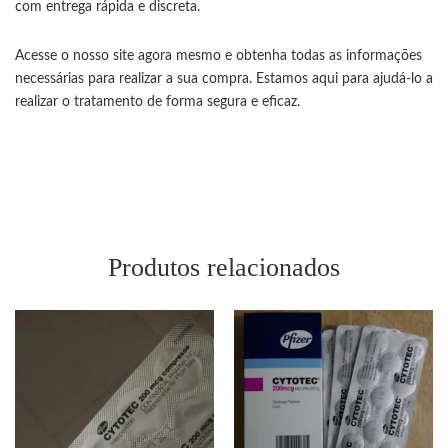
com entrega rápida e discreta.
Acesse o nosso site agora mesmo e obtenha todas as informações
necessárias para realizar a sua compra. Estamos aqui para ajudá-lo a
realizar o tratamento de forma segura e eficaz.
Produtos relacionados