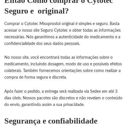
Então Como comprar o Cytotec
Seguro e original?
Comprar o Cytotec Misoprostol original é simples e seguro. Basta
acessar o nosso site Seguro Cytotec e obter todas as informações
necessárias. Nós garantimos a autenticidade do medicamento e a
confidencialidade dos seus dados pessoais.
No nosso site, você encontrará todas as informações sobre o
medicamento, incluindo dosagem, modo de uso e possíveis efeitos
colaterais. Também fornecemos orientações sobre como realizar a
compra de forma segura e discreta.
Após fazer o pedido, a entrega será realizada via Sedex em até 3
dias úteis. Nossos pacotes são discretos e não revelam o conteúdo
do envio, garantindo assim a sua privacidade.
Segurança e confiabilidade