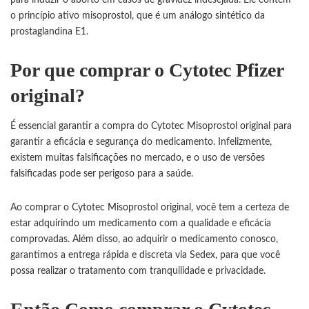
o princípio ativo misoprostol, que é um análogo sintético da
prostaglandina E1.
Por que comprar o Cytotec Pfizer
original?
É essencial garantir a compra do Cytotec Misoprostol original para
garantir a eficácia e segurança do medicamento. Infelizmente,
existem muitas falsificações no mercado, e o uso de versões
falsificadas pode ser perigoso para a saúde.
Ao comprar o Cytotec
Misoprostol
original, você tem a certeza de
estar adquirindo um medicamento com a qualidade e eficácia
comprovadas. Além disso, ao adquirir o medicamento conosco,
garantimos a entrega rápida e discreta via Sedex, para que você
possa realizar o tratamento com tranquilidade e privacidade.