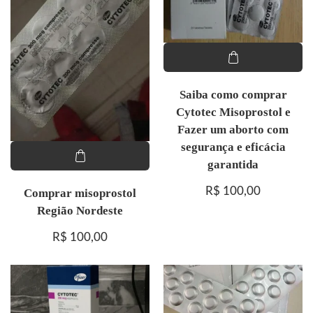
Saiba como comprar
Cytotec Misoprostol e
Fazer um aborto com
segurança e eficácia
garantida
R$
100,00
Comprar misoprostol
Região Nordeste
R$
100,00