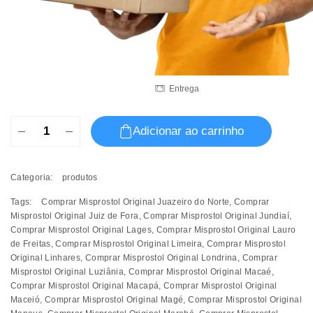
Entrega
Onde
Adicionar ao carrinho
Comprar
Cytotec
Misoprostol
Categoria:
produtos
Original
Tags:
Comprar Misprostol Original Juazeiro do Norte
,
Comprar
quantidade
Misprostol Original Juiz de Fora
,
Comprar Misprostol Original Jundiaí
,
Comprar Misprostol Original Lages
,
Comprar Misprostol Original Lauro
de Freitas
,
Comprar Misprostol Original Limeira
,
Comprar Misprostol
Original Linhares
,
Comprar Misprostol Original Londrina
,
Comprar
Misprostol Original Luziânia
,
Comprar Misprostol Original Macaé
,
Comprar Misprostol Original Macapá
,
Comprar Misprostol Original
Maceió
,
Comprar Misprostol Original Magé
,
Comprar Misprostol Original