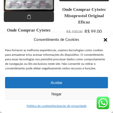
Onde Comprar Cytotec
Misoprostol Original
Eficaz
Onde Comprar Cytotec
O preço origina
O preç
R$
99,00
R$
100,00
Misoprostol Original
Consentimento de Cookies
R$
100,00
Para fornecer as melhores experiências, usamos tecnologias como cookies
para armazenar e/ou acessar informações do dispositivo. O consentimento
para essas tecnologias nos permitirá processar dados como comportamento
de navegação ou IDs exclusivos neste site. Não consentir ou retirar o
consentimento pode afetar negativamente certos recursos e funções.
© Copyright segurocyto.com venda de Cytotec original
Aceitar
Negar
Política de cookies
Declaração de privacidade