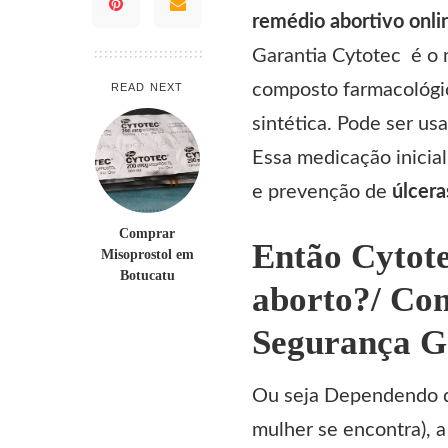
remédio abortivo onl
Garantia Cytotec é o
composto farmacológic
READ NEXT
sintética. Pode ser usa
Essa medicação inicia
e prevenção de
úlcera
Comprar
Então Cytot
Misoprostol em
Botucatu
aborto?/ Co
Segurança G
Ou seja Dependendo da
mulher se encontra), a