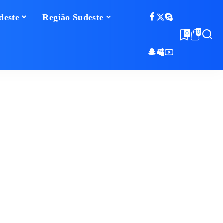
deste
Região Sudeste
0
0