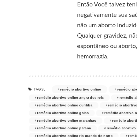
Então Você talvez ten
negativamente sua saú
não um aborto induzido
Qualquer gravidez, nã
espontâneo ou aborto
hemorragia.
remédio abortivo online
remédio abo
TAGS:
remédio abortivo online angra dos reis
remédio a
remédio abortivo online curitiba
remédio abortivo
remédio abortivo online goias
remédio abortivo o
remédio abortivo online maranhao
remédio aborti
remédio abortivo online parana
remédio abortivo 
remédio abortivo online rio grande do norte
remé