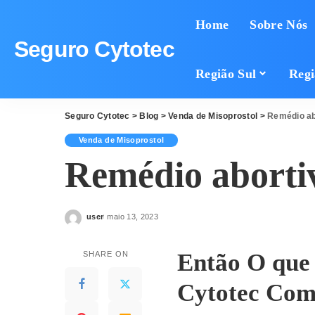
Home
Sobre Nós
Seguro Cytotec
Região Sul
Regi
Seguro Cytotec
>
Blog
>
Venda de Misoprostol
>
Remédio ab
Venda de Misoprostol
Remédio abortiv
user
maio 13, 2023
Posted
by
Então O que
SHARE ON
Cytotec Com