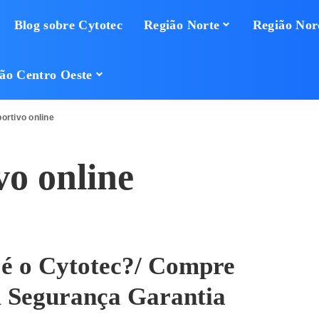
Blog sobre Cytotec
Região Norte
Região Nor
ão Centro Oeste
ortivo online
o online
 é o Cytotec?/ Compre
 Segurança Garantia