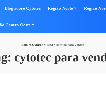
Blog sobre Cytotec
Região Norte
Região Nor
ão Centro Oeste
Seguro Cytotec
>
Blog
>
cytotec para vender
ag:
cytotec para ven