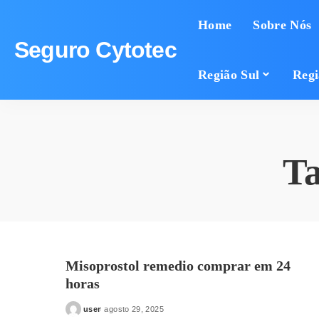
Home
Sobre Nós
Seguro Cytotec
Região Sul
Regi
T
Misoprostol remedio comprar em 24
horas
user
agosto 29, 2025
Posted