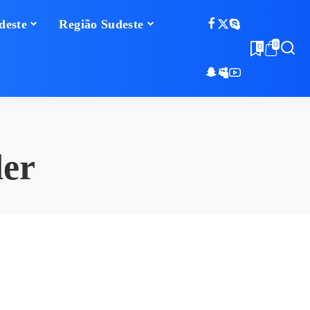
deste
Região Sudeste
0
0
der