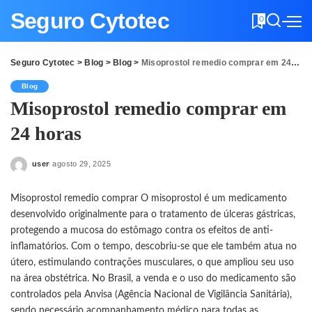
Seguro Cytotec
0
Seguro Cytotec
>
Blog
>
Blog
>
Misoprostol remedio comprar em 24 horas
Blog
Misoprostol remedio comprar em
24 horas
user
agosto 29, 2025
Posted
by
Misoprostol remedio comprar O misoprostol é um medicamento
desenvolvido originalmente para o tratamento de úlceras gástricas,
protegendo a mucosa do estômago contra os efeitos de anti-
inflamatórios. Com o tempo, descobriu-se que ele também atua no
útero, estimulando contrações musculares, o que ampliou seu uso
na área obstétrica. No Brasil, a venda e o uso do medicamento são
controlados pela Anvisa (Agência Nacional de Vigilância Sanitária),
sendo necessário acompanhamento médico para todas as