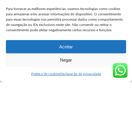
Comprar Cytotec Campinas
Para fornecer as melhores experiências, usamos tecnologias como cookies
user
julho 27, 2026
Posted
para armazenar e/ou acessar informações do dispositivo. O consentimento
by
para essas tecnologias nos permitirá processar dados como comportamento
Comprar Misprostol Original São José dos Campos
de navegação ou IDs exclusivos neste site. Não consentir ou retirar o
consentimento pode afetar negativamente certos recursos e funções.
user
julho 24, 2026
Posted
by
Aceitar
Negar
Seguro Cytotec
>
Blog
>
Blog
>
Cytotec comprimido preço, compre em 2 passos
Blog
Política de cookies
Declaração de privacidade
Cytotec comprimido preço, compre
em 2 passos
user
agosto 29, 2025
Posted
by
O Cytotec, medicamento cujo princípio ativo é o misoprostol,
desperta interesse em muitas pessoas devido às suas aplicações
médicas específicas. No entanto, o uso incorreto pode representar