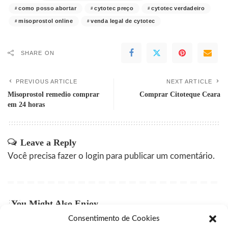
como posso abortar
cytotec preço
cytotec verdadeiro
misoprostol online
venda legal de cytotec
SHARE ON
PREVIOUS ARTICLE
NEXT ARTICLE
Misoprostol remedio comprar
Comprar Citoteque Ceara
em 24 horas
Leave a Reply
Você precisa fazer o
login
para publicar um comentário.
You Might Also Enjoy
Consentimento de Cookies
Comprar Cytotec Campinas