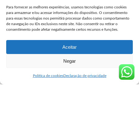
Para fornecer as melhores experiências, usamos tecnologias como cookies
user
julho 27, 2026
Posted
para armazenar e/ou acessar informações do dispositivo. O consentimento
by
para essas tecnologias nos permitirá processar dados como comportamento
Comprar Misprostol Original São José dos Campos
de navegação ou IDs exclusivos neste site. Não consentir ou retirar o
consentimento pode afetar negativamente certos recursos e funções.
user
julho 24, 2026
Posted
by
Aceitar
Negar
Seguro Cytotec
>
Blog
>
Blog
>
Misoprostol remedio comprar em 24 horas
Blog
Política de cookies
Declaração de privacidade
Misoprostol remedio comprar em
24 horas
user
agosto 29, 2025
Posted
by
Misoprostol remedio comprar O misoprostol é um medicamento
desenvolvido originalmente para o tratamento de úlceras gástricas,
protegendo a mucosa do estômago contra os efeitos de anti-