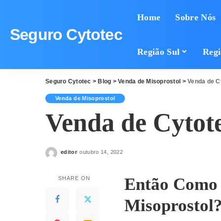
Home
Sobre Nós
Seguro Cytotec
Região Sul
Regi
Seguro Cytotec
>
Blog
>
Venda de Misoprostol
>
Venda de C
Venda de Misoprostol
Venda de Cytot
editor
outubro 14, 2022
Posted
by
Então Como 
SHARE ON
Misoprostol?