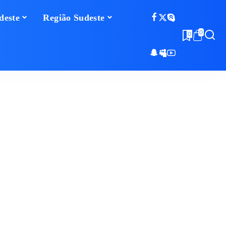
deste
Região Sudeste
0
0