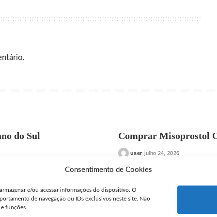
ntário.
no do Sul
Comprar Misoprostol O
user
julho 24, 2026
Posted
by
Consentimento de Cookies
armazenar e/ou acessar informações do dispositivo. O
portamento de navegação ou IDs exclusivos neste site. Não
 e funções.
ytotec Anápolis