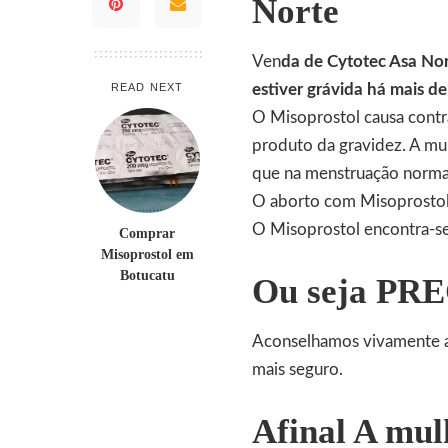
Norte
Ven
da de Cytotec Asa No
READ NEXT
estiver grávida há mais d
O
Misoprostol
causa cont
produto da gravidez. A mul
que na menstruação normal,
O aborto com
Misoprosto
O Misoprostol encontra-se 
Comprar
Misoprostol em
Botucatu
Ou seja P
Aconselhamos vivamente a 
mais seguro.
Afinal A mulh