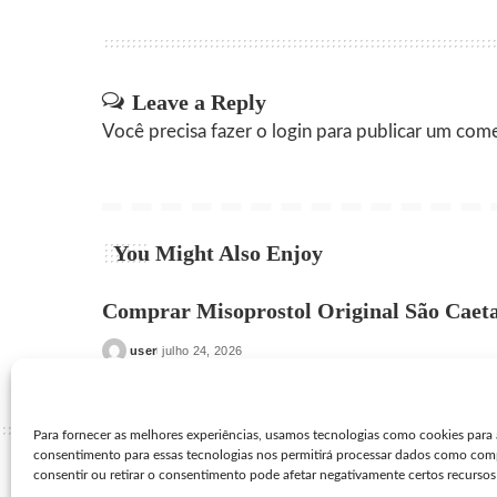
Leave a Reply
Você precisa fazer o
login
para publicar um come
You Might Also Enjoy
Comprar Misoprostol Original São Caeta
user
julho 24, 2026
Posted
by
Para fornecer as melhores experiências, usamos tecnologias como cookies para 
consentimento para essas tecnologias nos permitirá processar dados como com
consentir ou retirar o consentimento pode afetar negativamente certos recursos
Seguro Cytotec
>
Blog
>
Venda de Misoprostol
>
Venda de C