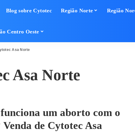
Blog sobre Cytotec
Região Norte
Região Nor
ão Centro Oeste
ytotec Asa Norte
ec Asa Norte
funciona um aborto com o
 Venda de Cytotec Asa