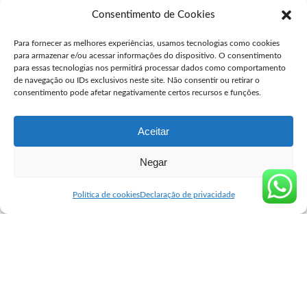
Consentimento de Cookies
Comprar Misoprostol Original São Caetano do Sul
Para fornecer as melhores experiências, usamos tecnologias como cookies
user
julho 24, 2026
Posted
para armazenar e/ou acessar informações do dispositivo. O consentimento
by
para essas tecnologias nos permitirá processar dados como comportamento
Comprar Misoprostol Original São Gonçalo
de navegação ou IDs exclusivos neste site. Não consentir ou retirar o
consentimento pode afetar negativamente certos recursos e funções.
user
julho 24, 2026
Posted
by
Aceitar
Negar
Seguro Cytotec
>
Blog
>
Venda de Misoprostol
>
Comprar Misoprostol Original Orlândia
Venda de Misoprostol
Política de cookies
Declaração de privacidade
Comprar Misoprostol Original
Orlândia
user
julho 19, 2023
Posted
by
Comprar Misoprostol Original Orlândia
Muitos dos que buscam por