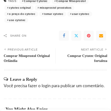
Comprar Cytotec
Comprar Misoprostol
TAGS:
cytotec original
misoprostol prostokos
o preço do cytotec
tomar cytotec
usar cytotec
uso cytotec
SHARE ON
PREVIOUS ARTICLE
NEXT ARTICLE
Comprar Misoprostol Original
Comprar Cytotec Original
Orlândia
fortaleza
Leave a Reply
Você precisa fazer o
login
para publicar um comentário.
You Might Also Enjoy