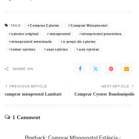
Comprar Cytotec
Comprar Misoprostol
TAGS:
cytotec original
misoprostol
misoprostol prostokos
misoprostol veterinario
o preço do cytotec
tomar cytotec
usar cytotec
uso cytotec
SHARE ON
PREVIOUS ARTICLE
NEXT ARTICLE
comprar misoprostol Lambari
Comprar Cytotec Rondonópolis
1 Comment
Pingback:
Comprar MIsoprostol Estância -