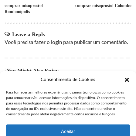
comprar misoprostol
comprar misoprostol Colombo
Rondonópolis
Leave a Reply
Você precisa fazer o
login
para publicar um comentário.
You Might Also Enjoy
Consentimento de Cookies
Comprar Cytotec Campinas
Para fornecer as melhores experiências, usamos tecnologias como cookies
user
julho 27, 2026
Posted
para armazenar e/ou acessar informações do dispositivo. O consentimento
by
para essas tecnologias nos permitirá processar dados como comportamento
Comprar Misprostol Original São José dos Campos
de navegação ou IDs exclusivos neste site. Não consentir ou retirar o
consentimento pode afetar negativamente certos recursos e funções.
user
julho 24, 2026
Posted
by
Aceitar