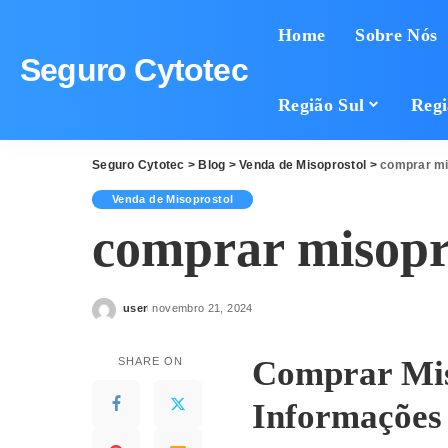
Home
Sobre Nós
Seguro Cytotec
Região Sul
Regi
Seguro Cytotec
>
Blog
>
Venda de Misoprostol
>
comprar mi
Venda de Misoprostol
comprar misopr
user
novembro 21, 2024
Posted
by
Comprar Mis
SHARE ON
Informações 