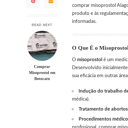
comprar misoprostol Alago
produto e às regulamentaç
informadas.
READ NEXT
O Que É o Misoprostol
O
misoprostol
é um medica
Comprar
Desenvolvido inicialmente 
Misoprostol em
sua eficácia em outras áre
Botucatu
Indução do trabalho d
médica).
Tratamento de abortos
Procedimentos médicos
profissional.
comprar misop