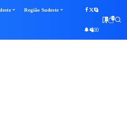
deste
Região Sudeste
0
0