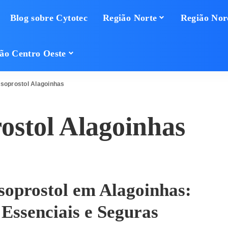
Blog sobre Cytotec
Região Norte
Região Nor
ão Centro Oeste
soprostol Alagoinhas
ostol Alagoinhas
oprostol em Alagoinhas:
Essenciais e Seguras