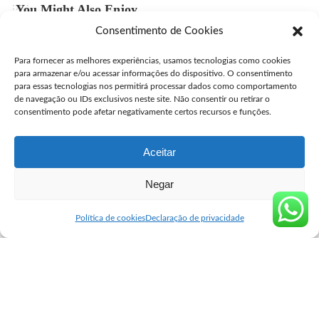
You Might Also Enjoy
Consentimento de Cookies
Comprar Cytotec Campinas
Para fornecer as melhores experiências, usamos tecnologias como cookies
user
julho 27, 2026
Posted
para armazenar e/ou acessar informações do dispositivo. O consentimento
by
para essas tecnologias nos permitirá processar dados como comportamento
Comprar Misprostol Original São José dos Campos
de navegação ou IDs exclusivos neste site. Não consentir ou retirar o
consentimento pode afetar negativamente certos recursos e funções.
user
julho 24, 2026
Posted
by
Aceitar
Negar
Seguro Cytotec
>
Blog
>
Blog
>
Comprar Cytotec Original Francisco Morato
Blog
Política de cookies
Declaração de privacidade
Comprar Cytotec Original
Francisco Morato
user
novembro 8, 2024
Posted
by