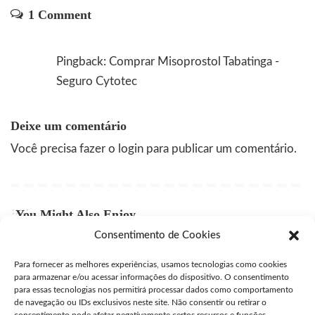
1 Comment
Pingback:
Comprar Misoprostol Tabatinga -
Seguro Cytotec
Deixe um comentário
Você precisa fazer o
login
para publicar um comentário.
You Might Also Enjoy
Consentimento de Cookies
Comprar Cytotec Campinas
Para fornecer as melhores experiências, usamos tecnologias como cookies
user
julho 27, 2026
Posted
para armazenar e/ou acessar informações do dispositivo. O consentimento
by
para essas tecnologias nos permitirá processar dados como comportamento
Comprar Misprostol Original São José dos Campos
de navegação ou IDs exclusivos neste site. Não consentir ou retirar o