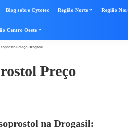
Blog sobre Cytotec
Região Norte
Região Nor
ão Centro Oeste
soprostol Preço Drogasil
ostol Preço
oprostol na Drogasil: