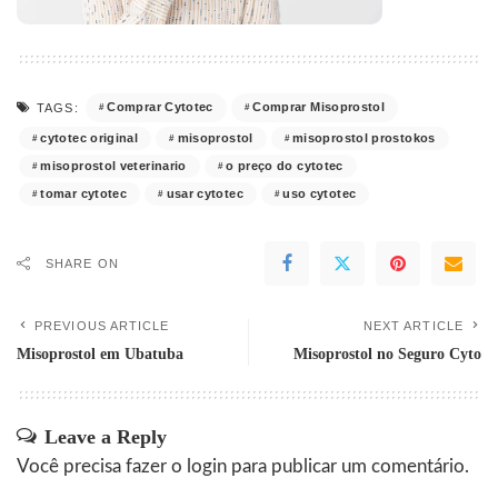
Comprar Cytotec
Comprar Misoprostol
TAGS:
cytotec original
misoprostol
misoprostol prostokos
misoprostol veterinario
o preço do cytotec
tomar cytotec
usar cytotec
uso cytotec
SHARE ON
PREVIOUS ARTICLE
NEXT ARTICLE
Misoprostol em Ubatuba
Misoprostol no Seguro Cyto
Leave a Reply
Você precisa fazer o
login
para publicar um comentário.