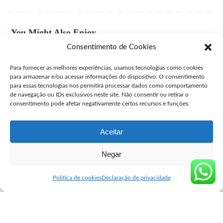
You Might Also Enjoy
Consentimento de Cookies
Comprar Misoprostol Original São Caetano do Sul
Para fornecer as melhores experiências, usamos tecnologias como cookies
user
julho 24, 2026
Posted
para armazenar e/ou acessar informações do dispositivo. O consentimento
by
para essas tecnologias nos permitirá processar dados como comportamento
Comprar Misoprostol Original São Gonçalo
de navegação ou IDs exclusivos neste site. Não consentir ou retirar o
consentimento pode afetar negativamente certos recursos e funções.
user
julho 24, 2026
Posted
by
Aceitar
Negar
Seguro Cytotec
>
Blog
>
Venda de Misoprostol
>
Misoprostol em Ubatuba
Venda de Misoprostol
Política de cookies
Declaração de privacidade
Misoprostol em Ubatuba
user
abril 19, 2023
Posted
by