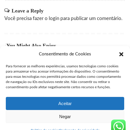
Leave a Reply
Você precisa fazer o
login
para publicar um comentário.
You Might Also Enjoy
Consentimento de Cookies
Comprar Cytotec Campinas
Para fornecer as melhores experiências, usamos tecnologias como cookies
user
julho 27, 2026
Posted
para armazenar e/ou acessar informações do dispositivo. O consentimento
by
para essas tecnologias nos permitirá processar dados como comportamento
Comprar Misprostol Original São José dos Campos
de navegação ou IDs exclusivos neste site. Não consentir ou retirar o
consentimento pode afetar negativamente certos recursos e funções.
user
julho 24, 2026
Posted
by
Aceitar
Negar
Seguro Cytotec
>
Blog
>
Blog
>
Comprar Cytotec Andorinha
Blog