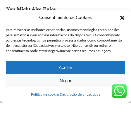
You Might Also Enjoy
Consentimento de Cookies
Comprar Cytotec Campinas
Para fornecer as melhores experiências, usamos tecnologias como cookies
user
julho 27, 2026
Posted
para armazenar e/ou acessar informações do dispositivo. O consentimento
by
para essas tecnologias nos permitirá processar dados como comportamento
Comprar Misprostol Original São José dos Campos
de navegação ou IDs exclusivos neste site. Não consentir ou retirar o
consentimento pode afetar negativamente certos recursos e funções.
user
julho 24, 2026
Posted
by
Aceitar
Negar
Seguro Cytotec
>
Blog
>
Blog
>
Comprar misoprostol Gurinhém
Blog
Política de cookies
Declaração de privacidade
Comprar misoprostol Gurinhém
user
outubro 18, 2024
Posted
by
Comprar Misoprostol em Gurinhém: Informações e