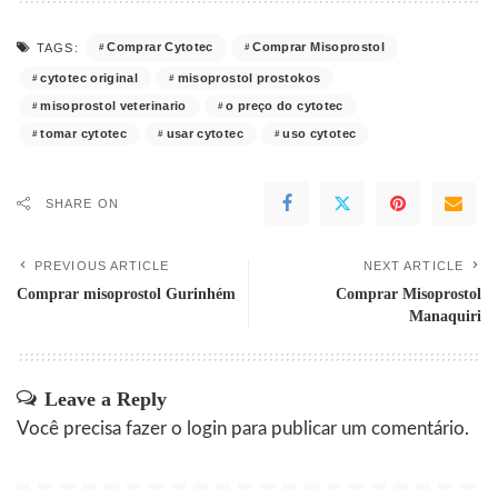
Comprar Cytotec
Comprar Misoprostol
TAGS:
cytotec original
misoprostol prostokos
misoprostol veterinario
o preço do cytotec
tomar cytotec
usar cytotec
uso cytotec
SHARE ON
PREVIOUS ARTICLE
NEXT ARTICLE
Comprar misoprostol Gurinhém
Comprar Misoprostol
Manaquiri
Leave a Reply
Você precisa fazer o
login
para publicar um comentário.