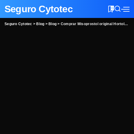
Seguro Cytotec
0
Seguro Cytotec
>
Blog
>
Blog
>
Comprar Misoprostol original Hortolândia