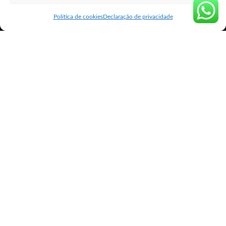
Política de cookies
Declaração de privacidade
Comprar Misoprostol original Hortolândia
Cytotec ® é o nome comercial do medicamento
cujo composto farmacológico é o
Misoprostol
,
uma prostaglandina sintética.
Porém, posteriormente, foi observado que o
Cytotec
® também possui efeito
de dilatação do colo do útero da mulher e
promoção de contrações uterinas, ou seja, um
medicamento que facilita a expulsão do
embrião e/ou feto.