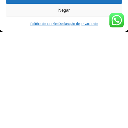
Negar
Política de cookies
Declaração de privacidade
Comprar Misoprostol original BH
Cytotec ® é o
nome comercial do medicamento cujo
composto farmacológico é o
misoprostol
, uma
prostaglandina sintética.
Então Cytotec ® provoca aborto?
Portanto Dependendo da idade gestacional
(mês da gravidez que a mulher se encontra), a
dilatação do colo do útero pode significar uma